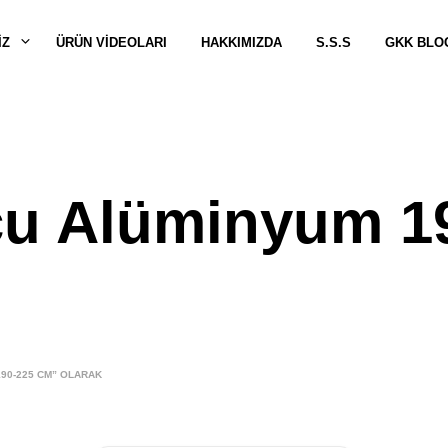
IZ
ÜRÜN VİDEOLARI
HAKKIMIZDA
S.S.S
GKK BLO
cu Alüminyum 1
90-225 CM” OLARAK