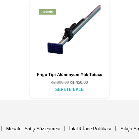
İNDIRIM
Frigo Tipi Alüminyum Yük Tutucu
Orijinal
Şu
₺
2.000,00
₺
1.450,00
fiyat:
andaki
SEPETE EKLE
₺2.000,00.
fiyat:
₺1.450,00.
Mesafeli Satış Sözleşmesi
İptal & İade Politikası
Sıkça So