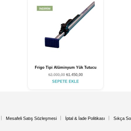
İNDIRIM
Frigo Tipi Alüminyum Yük Tutucu
Orijinal
Şu
₺
2.000,00
₺
1.450,00
fiyat:
andaki
SEPETE EKLE
₺2.000,00.
fiyat:
₺1.450,00.
Mesafeli Satış Sözleşmesi
İptal & İade Politikası
Sıkça So