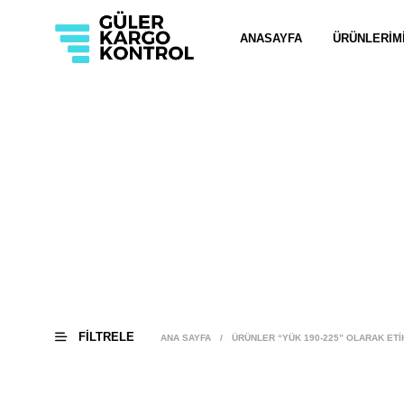
ANASAYFA
ÜRÜNLERIM
FILTRELE
ANA SAYFA
/
ÜRÜNLER “YÜK 190-225” OLARAK ETI