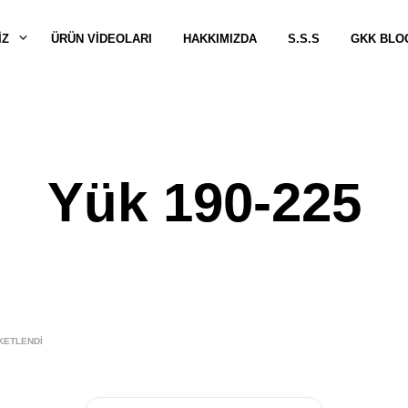
IZ
ÜRÜN VİDEOLARI
HAKKIMIZDA
S.S.S
GKK BLO
Yük 190-225
KETLENDI