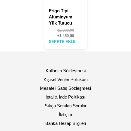
Frigo Tipi
Alüminyum
Yük Tutucu
Orijinal
₺
2.000,00
fiyat:
Şu
₺
1.450,00
₺2.000,00.
andaki
SEPETE EKLE
fiyat:
₺1.450,00.
Kullanıcı Sözleşmesi
Kişisel Veriler Politikası
Mesafeli Satış Sözleşmesi
İptal & İade Politikası
Sıkça Sorulan Sorular
İletişim
Banka Hesap Bilgileri