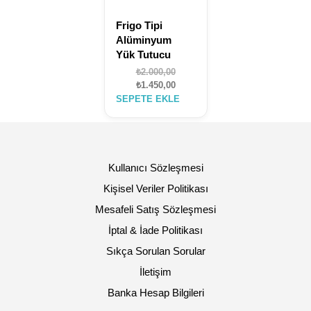
Frigo Tipi
Alüminyum
Yük Tutucu
Orijinal
₺
2.000,00
fiyat:
Şu
₺
1.450,00
₺2.000,00.
andaki
SEPETE EKLE
fiyat:
₺1.450,00.
Kullanıcı Sözleşmesi
Kişisel Veriler Politikası
Mesafeli Satış Sözleşmesi
İptal & İade Politikası
Sıkça Sorulan Sorular
İletişim
Banka Hesap Bilgileri