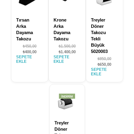
Tırsan
Krone
Treyler
Arka
Arka
Döner
Dayama
Dayama
Takozu
Takozu
Takozu
Tekli
Büyük
Orijinal
Orijinal
₺
450,00
₺
1.500,00
5020003
fiyat:
Şu
fiyat:
Şu
₺
400,00
₺
1.400,00
SEPETE
SEPETE
₺450,00.
andaki
₺1.500,00.
andaki
Orijinal
₺
950,00
EKLE
EKLE
fiyat:
fiyat:
fiyat:
Şu
₺
650,00
₺400,00.
₺1.400,00.
SEPETE
₺950,00.
andaki
EKLE
fiyat:
₺650,00.
İNDIRIM
Treyler
Döner