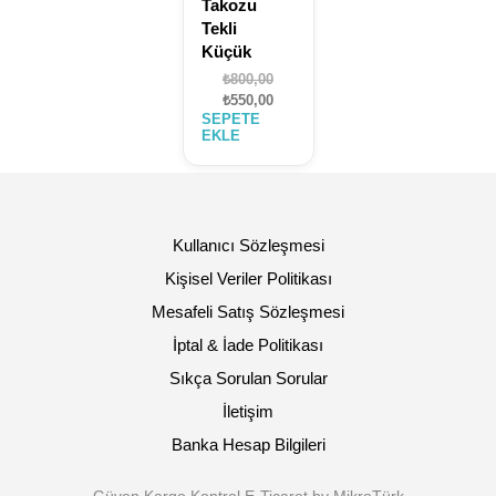
Takozu
Tekli
Küçük
Orijinal
₺
800,00
fiyat:
Şu
₺
550,00
SEPETE
₺800,00.
andaki
EKLE
fiyat:
₺550,00.
Kullanıcı Sözleşmesi
Kişisel Veriler Politikası
Mesafeli Satış Sözleşmesi
İptal & İade Politikası
Sıkça Sorulan Sorular
İletişim
Banka Hesap Bilgileri
Güven Kargo Kontrol E-Ticaret by MikroTürk