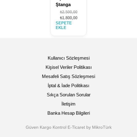
Ştanga
Orijinal
₺
2.500,00
fiyat:
Şu
₺
1.800,00
SEPETE
₺2.500,00.
andaki
EKLE
fiyat:
₺1.800,00.
Kullanıcı Sözleşmesi
Kişisel Veriler Politikası
Mesafeli Satış Sözleşmesi
İptal & İade Politikası
Sıkça Sorulan Sorular
İletişim
Banka Hesap Bilgileri
Güven Kargo Kontrol E-Ticaret by MikroTürk