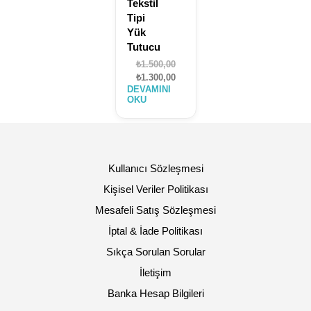
Tekstil
Tipi
Yük
Tutucu
Orijinal
₺
1.500,00
fiyat:
Şu
₺
1.300,00
DEVAMINI
₺1.500,00.
andaki
OKU
fiyat:
₺1.300,00.
Kullanıcı Sözleşmesi
Kişisel Veriler Politikası
Mesafeli Satış Sözleşmesi
İptal & İade Politikası
Sıkça Sorulan Sorular
İletişim
Banka Hesap Bilgileri