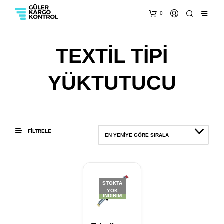
0
TEXTİL TİPİ
YÜKTUTUCU
FILTRELE
EN YENIYE GÖRE SIRALA
STOKTA
YOK
İNDIRIM