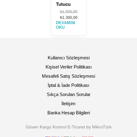
Tutucu
Orijinal
₺
1.500,00
fiyat:
Şu
₺
1.300,00
DEVAMINI
₺1.500,00.
andaki
OKU
fiyat:
₺1.300,00.
Kullanıcı Sözleşmesi
Kişisel Veriler Politikası
Mesafeli Satış Sözleşmesi
İptal & İade Politikası
Sıkça Sorulan Sorular
İletişim
Banka Hesap Bilgileri
Güven Kargo Kontrol E-Ticaret by MikroTürk