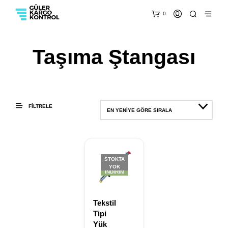
0
Taşıma Ştangası
FILTRELE
EN YENIYE GÖRE SIRALA
STOKTA
YOK
İNDIRIM
Tekstil
Tipi
Yük