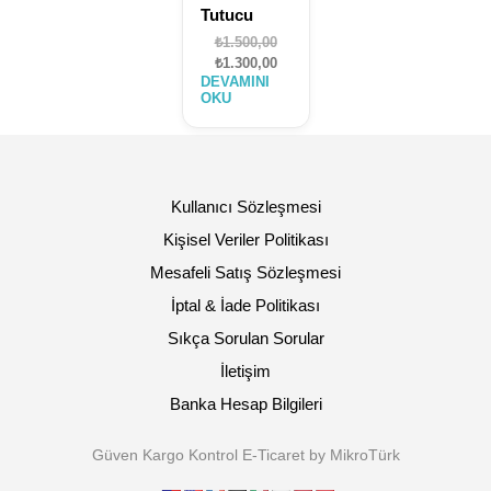
Tutucu
Orijinal
₺
1.500,00
fiyat:
Şu
₺
1.300,00
DEVAMINI
₺1.500,00.
andaki
OKU
fiyat:
₺1.300,00.
Kullanıcı Sözleşmesi
Kişisel Veriler Politikası
Mesafeli Satış Sözleşmesi
İptal & İade Politikası
Sıkça Sorulan Sorular
İletişim
Banka Hesap Bilgileri
Güven Kargo Kontrol E-Ticaret by MikroTürk