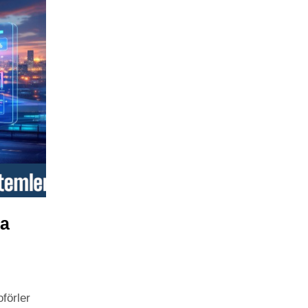
ma
förler