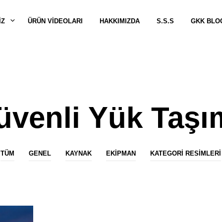
IZ
ÜRÜN VİDEOLARI
HAKKIMIZDA
S.S.S
GKK BLO
üvenli Yük Taşı
TÜM
GENEL
KAYNAK
EKIPMAN
KATEGORI RESIMLERI