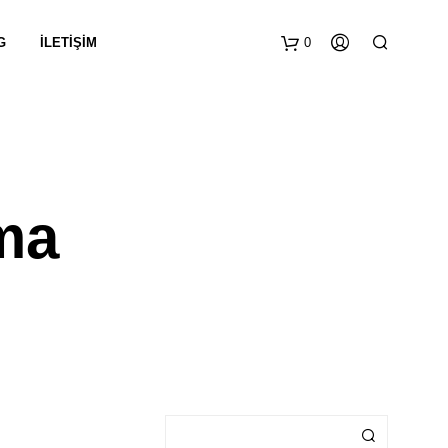
G
İLETIŞIM
0
ma