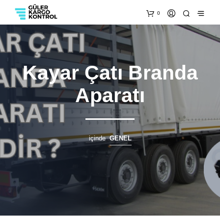
0
Kayar Çatı Branda
Aparatı
içinde
GENEL