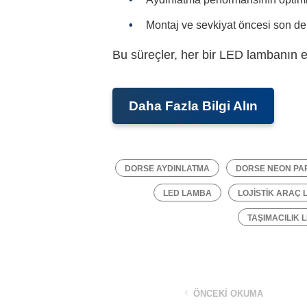
Montaj ve sevkiyat öncesi son de
Bu süreçler, her bir LED lambanın e
Daha Fazla Bilgi Alın
DORSE AYDINLATMA
DORSE NEON PA
LED LAMBA
LOJISTIK ARAÇ 
TAŞIMACILIK 
ÖNCEKI OKUMA