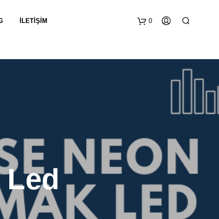
G
İLETIŞIM
0
 Led