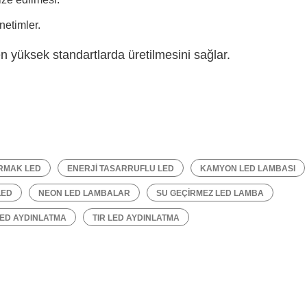
netimler.
n yüksek standartlarda üretilmesini sağlar.
RMAK LED
ENERJI TASARRUFLU LED
KAMYON LED LAMBASI
LED
NEON LED LAMBALAR
SU GEÇIRMEZ LED LAMBA
LED AYDINLATMA
TIR LED AYDINLATMA