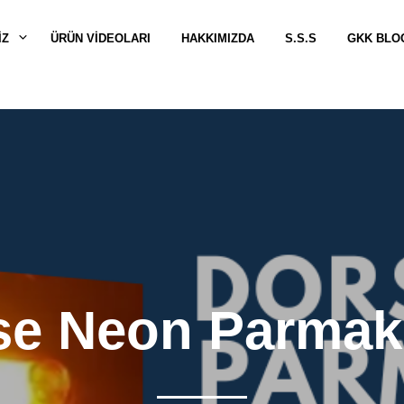
IZ
ÜRÜN VİDEOLARI
HAKKIMIZDA
S.S.S
GKK BLO
se Neon Parmak