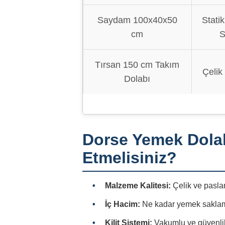
Saydam 100x40x50
Stati
cm
S
Tırsan 150 cm Takım
Çelik
Dolabı
Dorse Yemek Dolab
Etmelisiniz?
Malzeme Kalitesi:
Çelik ve pasl
İç Hacim:
Ne kadar yemek saklamak
Kilit Sistemi:
Vakumlu ve güvenlikl